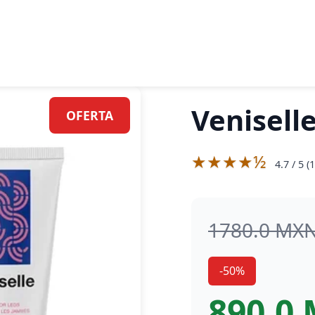
Venisell
OFERTA
★★★★½
4.7
/ 5 (
1
1780.0 MX
-50%
890.0