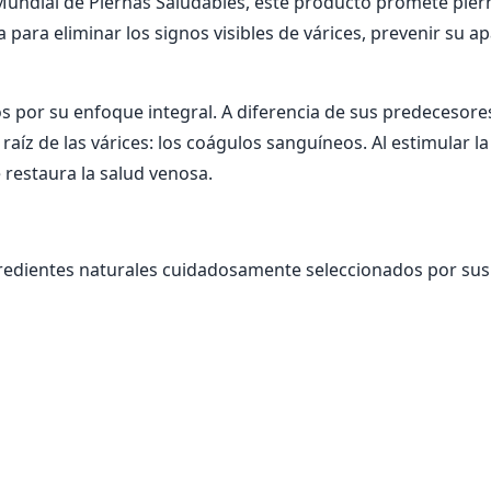
undial de Piernas Saludables, este producto promete piern
ara eliminar los signos visibles de várices, prevenir su apar
s por su enfoque integral. A diferencia de sus predecesores, 
raíz de las várices: los coágulos sanguíneos. Al estimular la
 restaura la salud venosa.
gredientes naturales cuidadosamente seleccionados por sus