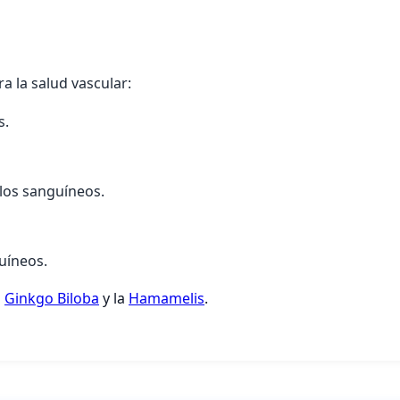
a la salud vascular:
s.
los sanguíneos.
uíneos.
a
Ginkgo Biloba
y la
Hamamelis
.