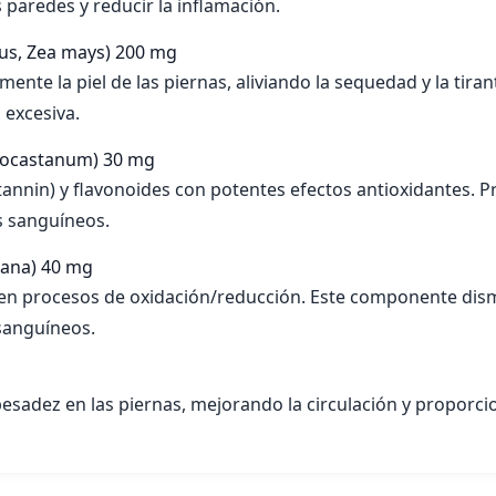
 paredes y reducir la inflamación.
us, Zea mays)
200 mg
nte la piel de las piernas, aliviando la sequedad y la tir
 excesiva.
pocastanum)
30 mg
nnin) y flavonoides con potentes efectos antioxidantes. Pre
s sanguíneos.
iana)
40 mg
l en procesos de oxidación/reducción. Este componente dismi
 sanguíneos.
 pesadez en las piernas, mejorando la circulación y proporc