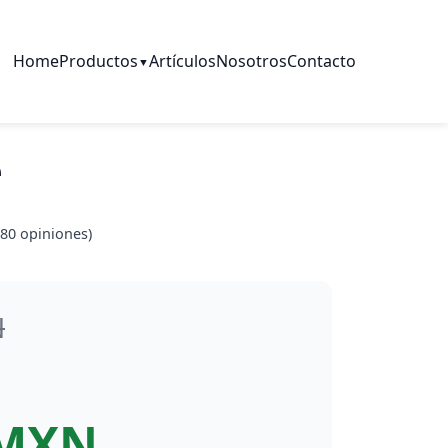
Home
Productos
Artículos
Nosotros
Contacto
▼
e
80
opiniones)
N
 MXN