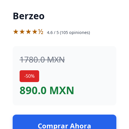
Berzeo
★★★★½
4.6
/ 5 (
105
opiniones)
1780.0 MXN
-50%
890.0 MXN
Comprar Ahora