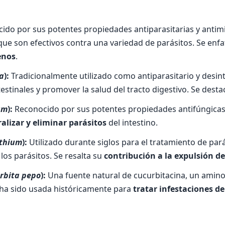
ido por sus potentes propiedades antiparasitarias y antim
ue son efectivos contra una variedad de parásitos. Se enfa
enos
.
a
):
Tradicionalmente utilizado como antiparasitario y desint
estinales y promover la salud del tracto digestivo. Se dest
um
):
Reconocido por sus potentes propiedades antifúngicas y 
alizar y eliminar parásitos
del intestino.
nthium
):
Utilizado durante siglos para el tratamiento de pará
los parásitos. Se resalta su
contribución a la expulsión de
rbita pepo
):
Una fuente natural de cucurbitacina, un amin
a ha sido usada históricamente para
tratar infestaciones d