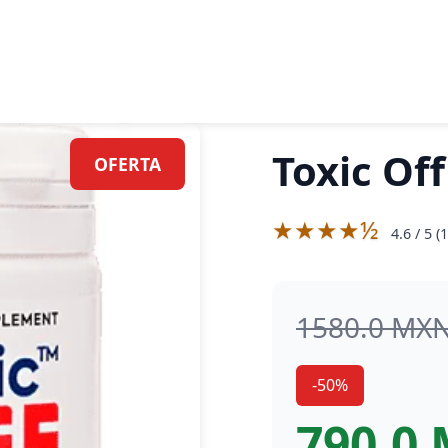
Toxic Off
OFERTA
★★★★½
4.6
/ 5 (
1
1580.0 MX
-50%
790.0