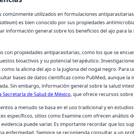
es comúnmente utilizados en formulaciones antiparasitarias
 sativum
) es bien conocido por sus propiedades antimicrobia
r información general sobre los beneficios del ajo para l
as con propiedades antiparasitarias, como los que se encuen
estos bioactivos y su potencial terapéutico. Investigacion
omo la alicina del ajo o la juglona del nogal negro. Para
ultar bases de datos científicas como PubMed, aunque la in
ada. Sin embargo, información general sobre la salud intes
 la Secretaría de Salud de México
, que ofrece recursos sobre 
mentos a menudo se basa en el uso tradicional y en estudio
ntes específicos, sitios como Examine.com ofrecen análisis
a evidencia puede variar. Es importante recordar que los su
guna enfermedad. Siempre se recomienda consultar a un profe