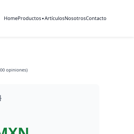
Home
Productos
Artículos
Nosotros
Contacto
▼
00
opiniones)
N
 MXN