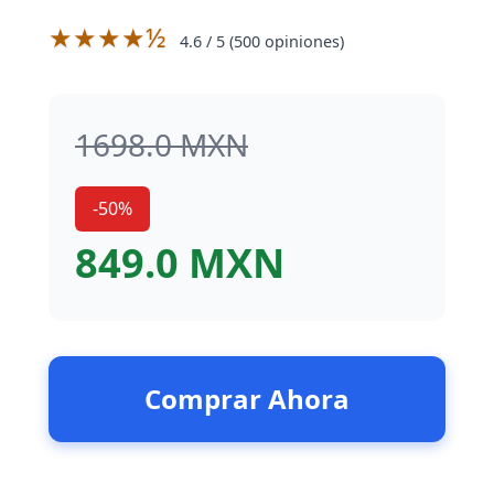
★★★★½
4.6
/ 5 (
500
opiniones)
1698.0 MXN
-50%
849.0 MXN
Comprar Ahora