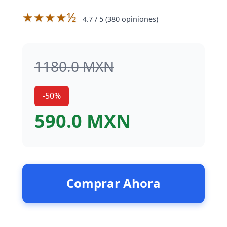
★★★★½
4.7
/ 5 (
380
opiniones)
1180.0 MXN
-50%
590.0 MXN
Comprar Ahora