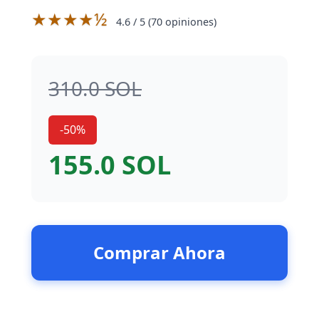
★★★★½
4.6
/ 5 (
70
opiniones)
310.0 SOL
-50%
155.0 SOL
Comprar Ahora