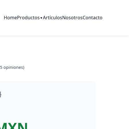
Home
Productos
Artículos
Nosotros
Contacto
▼
5
opiniones)
N
 MXN