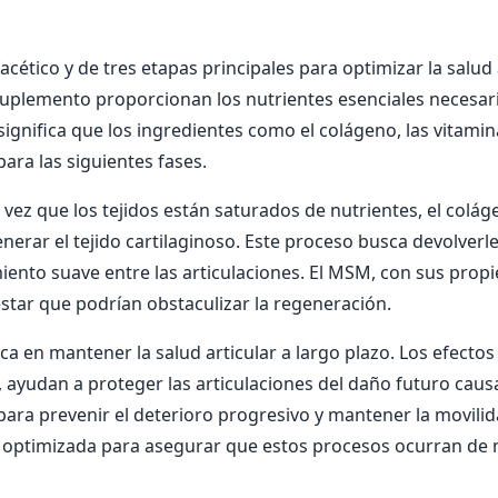
cético y de tres etapas principales para optimizar la salud a
suplemento proporcionan los nutrientes esenciales necesari
to significa que los ingredientes como el colágeno, las vitam
ara las siguientes fases.
 vez que los tejidos están saturados de nutrientes, el colá
erar el tejido cartilaginoso. Este proceso busca devolverle a
iento suave entre las articulaciones. El MSM, con sus pro
estar que podrían obstaculizar la regeneración.
ca en mantener la salud articular a largo plazo. Los efect
, ayudan a proteger las articulaciones del daño futuro causa
para prevenir el deterioro progresivo y mantener la movilida
á optimizada para asegurar que estos procesos ocurran de 