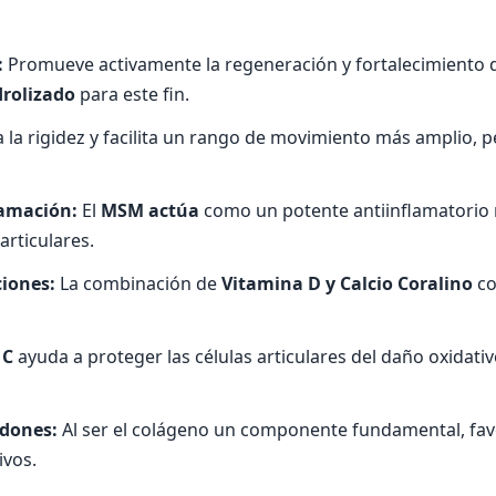
:
Promueve activamente la regeneración y fortalecimiento del
drolizado
para este fin.
a la rigidez y facilita un rango de movimiento más amplio, 
lamación:
El
MSM actúa
como un potente antiinflamatorio n
articulares.
ciones:
La combinación de
Vitamina D y Calcio Coralino
co
 C
ayuda a proteger las células articulares del daño oxidativ
ndones:
Al ser el colágeno un componente fundamental, favor
ivos.