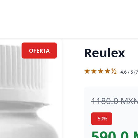
Reulex
OFERTA
★★★★½
4.6
/ 5 (
7
1180.0 MX
-50%
590.0