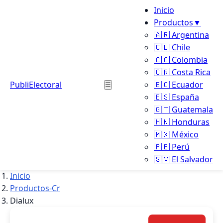
Inicio
Productos
▼
🇦🇷 Argentina
🇨🇱 Chile
🇨🇴 Colombia
🇨🇷 Costa Rica
PubliElectoral
🇪🇨 Ecuador
☰
🇪🇸 España
🇬🇹 Guatemala
🇭🇳 Honduras
🇲🇽 México
🇵🇪 Perú
🇸🇻 El Salvador
Inicio
Productos-Cr
Dialux