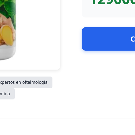
C
xpertos en oftalmología
ombia