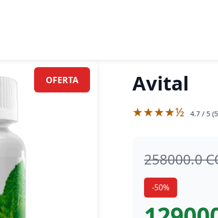
Avital
OFERTA
★★★★½
4.7
/ 5 (
5
258000.0 
-50%
12900