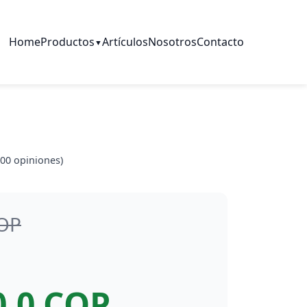
Home
Productos
Artículos
Nosotros
Contacto
▼
00
opiniones)
COP
0.0 COP