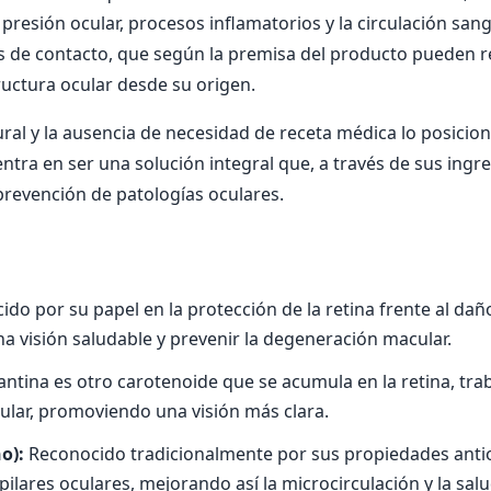
resión ocular, procesos inflamatorios y la circulación sang
 de contacto, que según la premisa del producto pueden rel
ructura ocular desde su origen.
al y la ausencia de necesidad de receta médica lo posici
ntra en ser una solución integral que, a través de sus ing
prevención de patologías oculares.
o por su papel en la protección de la retina frente al daño
a visión saludable y prevenir la degeneración macular.
axantina es otro carotenoide que se acumula en la retina, tr
 ocular, promoviendo una visión más clara.
o):
Reconocido tradicionalmente por sus propiedades antio
ilares oculares, mejorando así la microcirculación y la salu