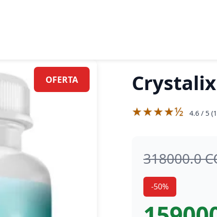
Crystalix
OFERTA
★★★★½
4.6
/ 5 (
1
318000.0 
-50%
15900