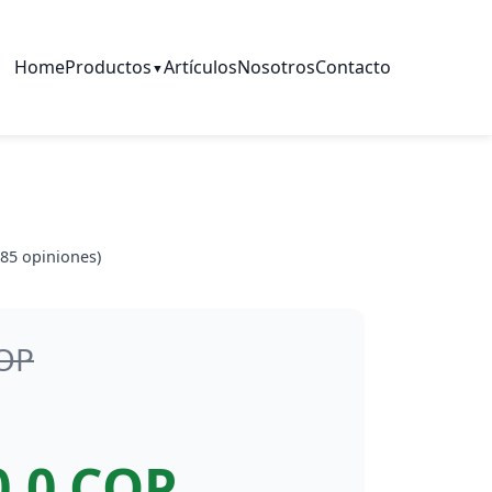
Home
Productos
Artículos
Nosotros
Contacto
▼
85
opiniones)
COP
0.0 COP