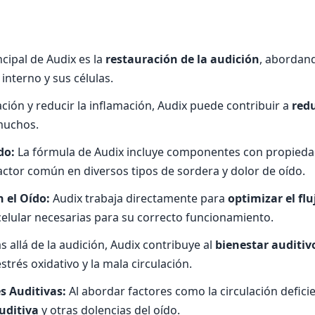
ncipal de Audix es la
restauración de la audición
, abordand
interno y sus células.
ación y reducir la inflamación, Audix puede contribuir a
redu
 muchos.
do:
La fórmula de Audix incluye componentes con propieda
factor común en diversos tipos de sordera y dolor de oído.
 el Oído:
Audix trabaja directamente para
optimizar el fl
celular necesarias para su correcto funcionamiento.
 allá de la audición, Audix contribuye al
bienestar auditiv
strés oxidativo y la mala circulación.
s Auditivas:
Al abordar factores como la circulación deficie
uditiva
y otras dolencias del oído.