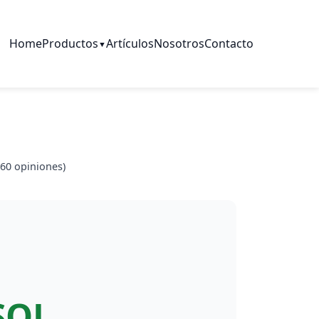
Home
Productos
Artículos
Nosotros
Contacto
▼
60
opiniones)
SOL