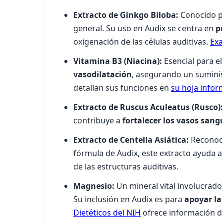
Extracto de Ginkgo Biloba:
Conocido po
general. Su uso en Audix se centra en
p
oxigenación de las células auditivas.
Ex
Vitamina B3 (Niacina):
Esencial para el
vasodilatación
, asegurando un suminis
detallan sus funciones en
su hoja info
Extracto de Ruscus Aculeatus (Rusco)
contribuye a
fortalecer los vasos sang
Extracto de Centella Asiática:
Reconoci
fórmula de Audix, este extracto ayuda 
de las estructuras auditivas.
Magnesio:
Un mineral vital involucrado
Su inclusión en Audix es para
apoyar la
Dietéticos del NIH
ofrece información de