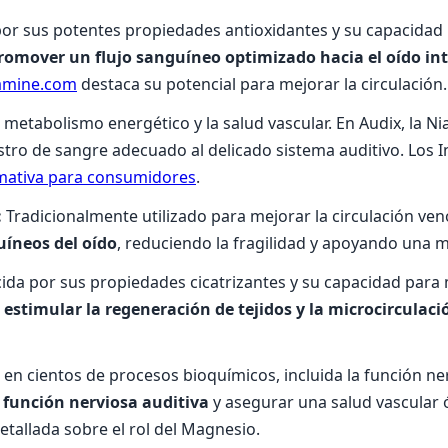
r sus potentes propiedades antioxidantes y su capacidad 
romover un flujo sanguíneo optimizado hacia el oído in
amine.com
destaca su potencial para mejorar la circulación.
 metabolismo energético y la salud vascular. En Audix, la N
tro de sangre adecuado al delicado sistema auditivo. Los I
rmativa para consumidores
.
:
Tradicionalmente utilizado para mejorar la circulación veno
uíneos del oído
, reduciendo la fragilidad y apoyando una m
da por sus propiedades cicatrizantes y su capacidad para me
a
estimular la regeneración de tejidos y la microcirculaci
 en cientos de procesos bioquímicos, incluida la función ner
 función nerviosa auditiva
y asegurar una salud vascular
tallada sobre el rol del Magnesio.