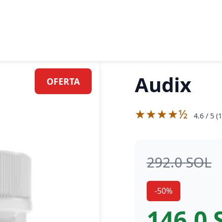
Audix
OFERTA
★★★★½
4.6
/ 5 (
1
292.0 SOL
-50%
146.0 