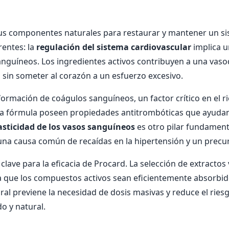
us componentes naturales para restaurar y mantener un sis
rentes: la
regulación del sistema cardiovascular
implica un
nguíneos. Los ingredientes activos contribuyen a una vasodil
l
sin someter al corazón a un esfuerzo excesivo.
ormación de coágulos sanguíneos, un factor crítico en el r
 la fórmula poseen propiedades antitrombóticas que ayudan 
asticidad de los vasos sanguíneos
es otro pilar fundamenta
, una causa común de recaídas en la hipertensión y un precur
 clave para la eficacia de Procard. La selección de extract
a que los compuestos activos sean eficientemente absorbid
gral previene la necesidad de dosis masivas y reduce el ri
o y natural.