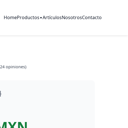
Home
Productos
Artículos
Nosotros
Contacto
▼
24
opiniones)
N
 MXN