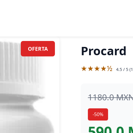
Procard
OFERTA
★★★★½
4.5
/ 5 (
1
1180.0 MX
-50%
590.0