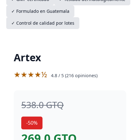
✓ Formulado en Guatemala
✓ Control de calidad por lotes
Artex
★★★★½
4.8
/ 5 (
216
opiniones)
538.0 GTQ
-50%
269.0 GTQ