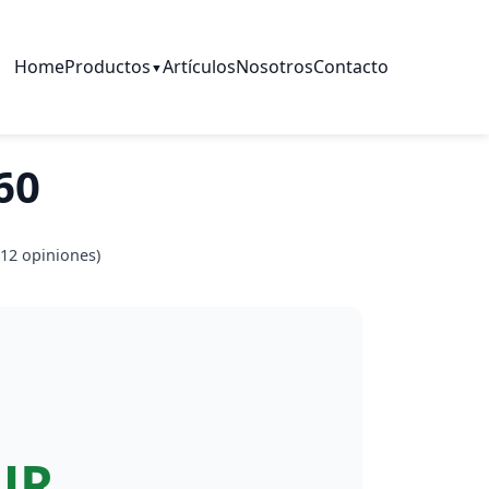
Home
Productos
Artículos
Nosotros
Contacto
▼
60
12
opiniones)
UR