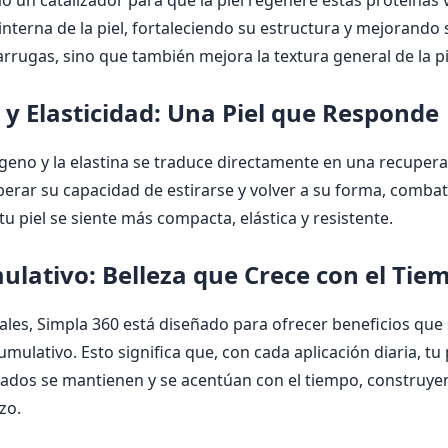
n catalizador para que la piel regenere estas proteínas vita
 interna de la piel, fortaleciendo su estructura y mejorando 
arrugas, sino que también mejora la textura general de la p
 y Elasticidad: Una Piel que Responde
geno y la elastina se traduce directamente en una recuperaci
uperar su capacidad de estirarse y volver a su forma, combat
tu piel se siente más compacta, elástica y resistente.
lativo: Belleza que Crece con el Tie
les, Simpla 360 está diseñado para ofrecer beneficios que 
mulativo. Esto significa que, con cada aplicación diaria, tu 
tados se mantienen y se acentúan con el tiempo, construye
zo.