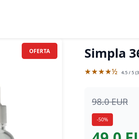
Simpla 3
OFERTA
★★★★½
4.5
/ 5 (
3
98.0 EUR
-50%
49.0 E