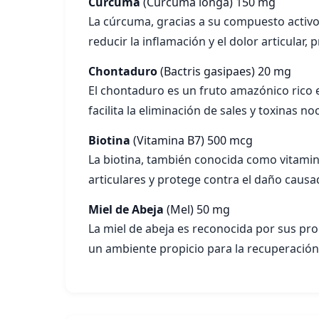
Cúrcuma
(Curcuma longa)
150 mg
La cúrcuma, gracias a su compuesto activo
reducir la inflamación y el dolor articular,
Chontaduro
(Bactris gasipaes)
20 mg
El chontaduro es un fruto amazónico rico en
facilita la eliminación de sales y toxinas no
Biotina
(Vitamina B7)
500 mcg
La biotina, también conocida como vitamina 
articulares y protege contra el daño causad
Miel de Abeja
(Mel)
50 mg
La miel de abeja es reconocida por sus pro
un ambiente propicio para la recuperación a