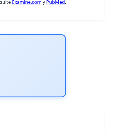
nsulte
Examine.com
y
PubMed
.