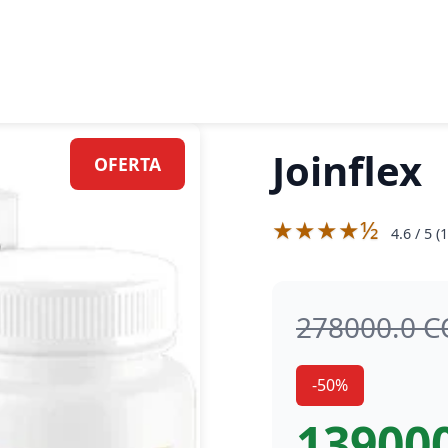
Joinflex
OFERTA
★★★★½
4.6
/ 5 (
1
278000.0 
-50%
13900