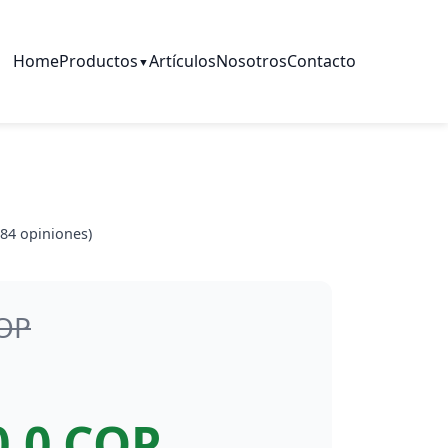
Home
Productos
Artículos
Nosotros
Contacto
▼
84
opiniones)
COP
0.0 COP