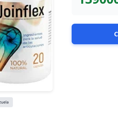
C
zuela