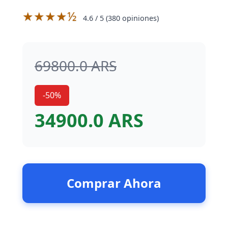
★★★★½
4.6
/ 5 (
380
opiniones)
69800.0 ARS
-50%
34900.0 ARS
Comprar Ahora